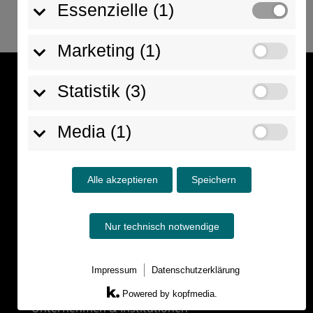
Essenzielle (1)
Marketing (1)
Kontakt
Statistik (3)
Alkoholsuchtprävention
Fabian Weihrauch
Media (1)
Händelstraße 24
79312 Emmendingen
Alle akzeptieren
Speichern
Mobil:
 +49 (0) 175 9842 608
Nur technisch notwendige
Mail: 
info@alkoholsuchtpraevention.de
Impressum
Datenschutzerklärung
Angebote
Powered by kopfmedia.
Unternehmen & Institutionen