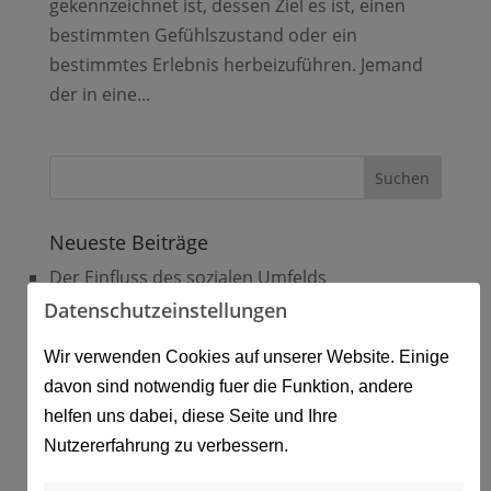
gekennzeichnet ist, dessen Ziel es ist, einen
bestimmten Gefühlszustand oder ein
bestimmtes Erlebnis herbeizuführen. Jemand
der in eine...
Neueste Beiträge
Der Einfluss des sozialen Umfelds
Datenschutzeinstellungen
Sucht und Abhängigkeit
Aufgabe als Arbeitgeber
Wir verwenden Cookies auf unserer Website. Einige
davon sind notwendig fuer die Funktion, andere
Betriebliche Suchtprävention
helfen uns dabei, diese Seite und Ihre
Alkohol – Wirkung und Folgen
Nutzererfahrung zu verbessern.
Neueste Kommentare