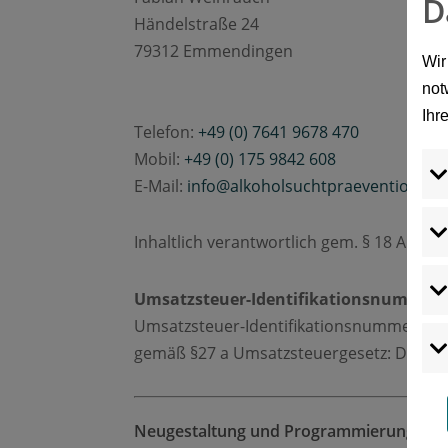
D
Händelstraße 24
79312 Emmendingen
Wir
not
Ihr
Telefon:
+49 (0) 7641 9678 470
Mobil:
+49 (0) 175 9842 608
E-Mail:
info@alkoholsuchtpraevention.de
Inhaltlich verantwortlich gem. § 18 Abs. 
Umsatzsteuer-Identifikationsnummer
Umsatzsteuer-Identifikationsnummer
gemäß §27 a Umsatzsteuergesetz:
DE 301
Neugestaltung und Programmierung der