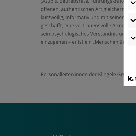
(Azubis, Betriebsräte, Führungskräfte) ei
offenen, authentischen Art gleichermaße
kurzweilig, informativ und mit seiner emp
geschafft, eine vertrauensvolle Atmosph
sein psychologisches Verständnis und seine
einzugehen – er ist ein „Menschenfänger“ 
Personalleiter/innen der Klingele Gruppe