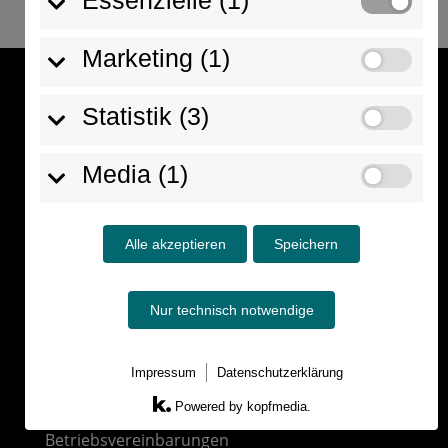
Essenzielle (1)
Marketing (1)
Kontakt
Statistik (3)
Alkoholsuchtprävention
Fabian Weihrauch
Media (1)
Händelstraße 24
79312 Emmendingen
Alle akzeptieren
Speichern
Mobil:
 +49 (0) 175 9842 608
Mail: 
info@alkoholsuchtpraevention.de
Nur technisch notwendige
Angebote
Impressum
Datenschutzerklärung
Powered by kopfmedia.
Unternehmen & Institutionen
Betriebsvereinbarungen