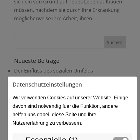
sich ein von Grund auf neues Leben aufbauen
müssen, nachdem sie durch ihre Erkrankung
möglicherweise ihre Arbeit, ihren...
Neueste Beiträge
Der Einfluss des sozialen Umfelds
Sucht und Abhängigkeit
Datenschutzeinstellungen
Aufgabe als Arbeitgeber
Wir verwenden Cookies auf unserer Website. Einige
Betriebliche Suchtprävention
davon sind notwendig fuer die Funktion, andere
Alkohol – Wirkung und Folgen
helfen uns dabei, diese Seite und Ihre
Nutzererfahrung zu verbessern.
Neueste Kommentare