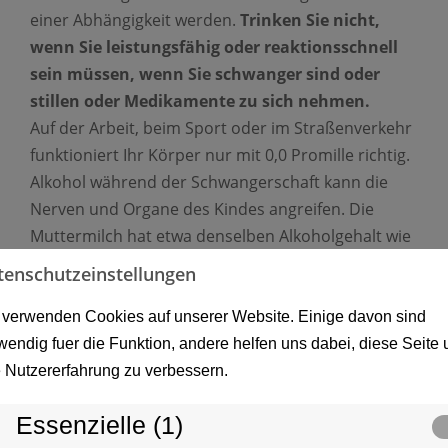
einer Abhängigkeit werden.
Trinken Sie nicht,
wenn Sie leistungsfähig oder reaktionsschnell
sein müssen, wenn Sie schwanger sind oder
stillen oder Medikamente zu sich nehmen.
Auf der Arbeit, beim Sport oder im Straßenverkehr
funktioniert Ihr Körper nur mit 0,0 Promille richtig.
Alkohol während der Schwangerschaft kann die
Nerven und Organe des Kindes angreifen. Die
Muttermilch hat etwa denselben Alkoholgehalt wie
das Blut der Mutter.
tenschutzeinstellungen
Alkohol kann die Wirkung von Medikamenten
beeinflussen und es kann zu gefährlichen
 verwenden Cookies auf unserer Website. Einige davon sind
Wechselwirkungen kommen.
Kinder und
wendig fuer die Funktion, andere helfen uns dabei, diese Seite
Jugendliche sollten gar keinen Alkohol trinken
e Nutzererfahrung zu verbessern.
Kinder und Jugendliche reagieren empfindlicher
Essenzielle (1)
auf Alkohol als Erwachsene und sind daher einem